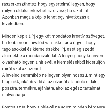
rászerkeszthetsz, hogy egyértelmű legyen, hogy
milyen oldalra érkezhet az olvasó, ha rákattint.
Azonban maga a kép is lehet egy hivatkozás a
leveledben.
Minden kép alá írj egy-két mondatos kreatív szöveget,
ha több mondanivalód van, akkor arra ügyelj, hogy
tagolásokkal és kiemelésekkel írj, esetleg szedd
alcímekbe a mondanivalódat. A lényeg, hogy könnyen
olvasható legyen a hírlevél, a kiemelésekből kiderüljön
miről szól az üzenet.
A leveled semmikép ne legyen olyan hosszú, mint egy
blog cikk, inkább vidd át az olvasót a landoló oldalra,
posztra, termékre, ajánlatra, ahol az egész tartalmat
elolvashatja.
Fontos az is, hogy a hírlevél ne adjon minden kérdésre