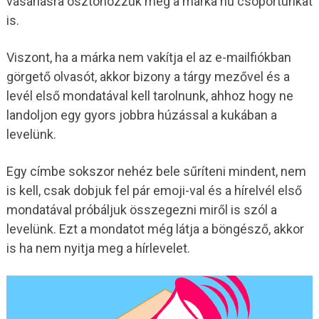
vásárlásra ösztönözzük még a márka hű csoportunkat
is.
Viszont, ha a márka nem vakítja el az e-mailfiókban
görgető olvasót, akkor bizony a tárgy mezővel és a
levél első mondatával kell tarolnunk, ahhoz hogy ne
landoljon egy gyors jobbra húzással a kukában a
levelünk.
Egy címbe sokszor nehéz bele sűríteni mindent, nem
is kell, csak dobjuk fel pár emoji-val és a hírelvél első
mondatával próbáljuk összegezni miről is szól a
levelünk. Ezt a mondatot még látja a böngésző, akkor
is ha nem nyitja meg a hírlevelet.