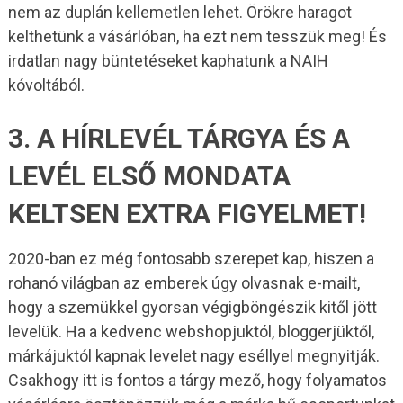
nem az duplán kellemetlen lehet. Örökre haragot
kelthetünk a vásárlóban, ha ezt nem tesszük meg! És
irdatlan nagy büntetéseket kaphatunk a NAIH
kóvoltából.
3. A HÍRLEVÉL TÁRGYA ÉS A
LEVÉL ELSŐ MONDATA
KELTSEN EXTRA FIGYELMET!
2020-ban ez még fontosabb szerepet kap, hiszen a
rohanó világban az emberek úgy olvasnak e-mailt,
hogy a szemükkel gyorsan végigböngészik kitől jött
levelük. Ha a kedvenc webshopjuktól, bloggerjüktől,
márkájuktól kapnak levelet nagy eséllyel megnyitják.
Csakhogy itt is fontos a tárgy mező, hogy folyamatos