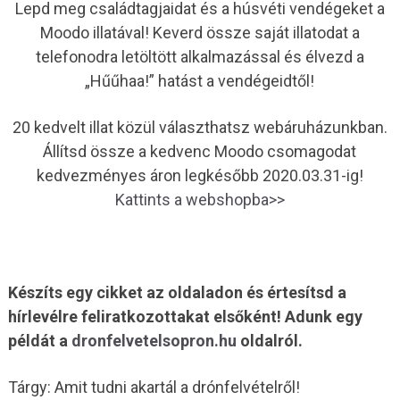
Lepd meg családtagjaidat és a húsvéti vendégeket a
Moodo illatával! Keverd össze saját illatodat a
telefonodra letöltött alkalmazással és élvezd a
„Hűűhaa!” hatást a vendégeidtől!
20 kedvelt illat közül választhatsz webáruházunkban.
Állítsd össze a kedvenc Moodo csomagodat
kedvezményes áron legkésőbb 2020.03.31-ig!
Kattints a webshopba>>
Készíts egy cikket az oldaladon és értesítsd a
hírlevélre feliratkozottakat elsőként! Adunk egy
példát a
dronfelvetelsopron.hu
oldalról.
Tárgy: Amit tudni akartál a drónfelvételről!