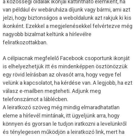
a közösségi oldalak ikonjai kattintható elemként, ha
van például év webáruháza díjunk vagy bármi, ami azt
jelzi, hogy biztonságos a weboldalunk azt rakjuk ki kis
ikonként. Ezekkel a megjelenésekkel felvértezve még
nagyobb bizalmat keltünk a hírlevélre
feliratkozottakban.
A célpiacnak megfelelő Facebook csoportunk ikonját
is elhelyezhetjük itt és mindenképpen ösztönözzük
egy rövid leírásban az olvasót arra, hogy vegye fel
velünk a kapcsolatot, ha kérdése van. A legjobb, ha ezt
válasz e-mailben megteheti. Adjunk meg
telefonszámot a láblécben.
A leiratkozó szöveg még mindig elmaradhatatlan
eleme a hírlevél mintának, itt ügyeljünk arra, hogy
könnyen és gyorsan le tudjon iratkozni a levelünkről
és ténylegesen működjön a leiratkozó link, mert ha