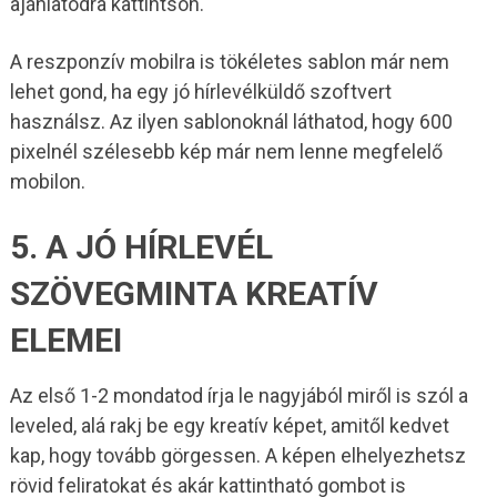
ajánlatodra kattintson.
A reszponzív mobilra is tökéletes sablon már nem
lehet gond, ha egy jó hírlevélküldő szoftvert
használsz. Az ilyen sablonoknál láthatod, hogy 600
pixelnél szélesebb kép már nem lenne megfelelő
mobilon.
5. A JÓ HÍRLEVÉL
SZÖVEGMINTA KREATÍV
ELEMEI
Az első 1-2 mondatod írja le nagyjából miről is szól a
leveled, alá rakj be egy kreatív képet, amitől kedvet
kap, hogy tovább görgessen. A képen elhelyezhetsz
rövid feliratokat és akár kattintható gombot is