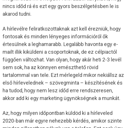
nincs időd rá és ezt egy gyors beszélgetésben le is
akarod tudni.
A hírlevélre feliratkozottaknak azt kell érezniük, hogy
fontosak és minden lényeges információról ők
értesülnek a leghamarabb. Legalább havonta egy e-
mailt illik kiküldeni a csoportoknak, de ez célpiactól
függően változhat. Van olyan, hogy akár heti 2-3 levél
sem sok, ha az könnyen emészthető rövid
tartalommal van tele. Ezt mérlegeld mikor nekiállsz az
első hírlevelednek – szövegminta – készítésének és
ha tudod, hogy nem lesz időd erre rendszeresen,
akkor add ki egy marketing ügynökségnek a munkát.
Az, hogy milyen időpontban küldöd ki a hírleveled
2020-ban már egyre nehezebb kérdés, amikor szinte