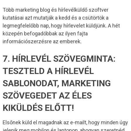
Több marketing blog és hírlevélküldő szoftver
kutatásai azt mutatják a kedd és a csütörtök a
legmegfelelőbb nap, hogy hírlevelet küldjünk. A hét
közepén befogadóbbak az ilyen fajta
információszerzésre az emberek.
7. HÍRLEVÉL SZÖVEGMINTA:
TESZTELD A HÍRLEVÉL
SABLONODAT, MARKETING
SZÖVEGEDET AZ ÉLES
KIKÜLDÉS ELŐTT!
Elsőnek küld el magadnak az e-mailt, hogy minden úgy
jelenik meg mobilon és laptopon, ahogyan szeretnéd.