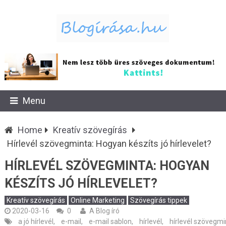
Menu
Home
Kreatív szövegírás
Hírlevél szövegminta: Hogyan készíts jó hírlevelet?
HÍRLEVÉL SZÖVEGMINTA: HOGYAN
KÉSZÍTS JÓ HÍRLEVELET?
Kreatív szövegírás
Online Marketing
Szövegírás tippek
2020-03-16
0
A Blog író
a jó hírlevél
,
e-mail
,
e-mail sablon
,
hírlevél
,
hírlevél szövegmi