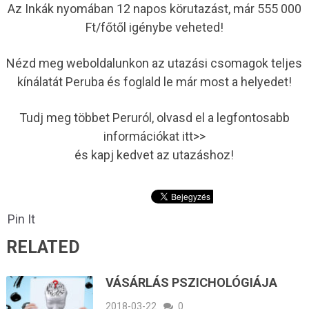
Az Inkák nyomában 12 napos körutazást, már 555 000
Ft/főtől igénybe veheted!
Nézd meg weboldalunkon az utazási csomagok teljes
kínálatát Peruba és foglald le már most a helyedet!
Tudj meg többet Peruról, olvasd el a legfontosabb
információkat itt>>
és kapj kedvet az utazáshoz!
Pin It
RELATED
VÁSÁRLÁS PSZICHOLÓGIÁJA
2018-03-22
0