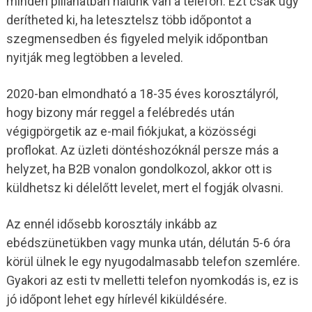
minden pillanatban nálunk van a telefon. Ezt csak úgy
derítheted ki, ha letesztelsz több időpontot a
szegmensedben és figyeled melyik időpontban
nyitják meg legtöbben a leveled.
2020-ban elmondható a 18-35 éves korosztályról,
hogy bizony már reggel a felébredés után
végigpörgetik az e-mail fiókjukat, a közösségi
proflokat. Az üzleti döntéshozóknál persze más a
helyzet, ha B2B vonalon gondolkozol, akkor ott is
küldhetsz ki délelőtt levelet, mert el fogják olvasni.
Az ennél idősebb korosztály inkább az
ebédszünetükben vagy munka után, délután 5-6 óra
körül ülnek le egy nyugodalmasabb telefon szemlére.
Gyakori az esti tv melletti telefon nyomkodás is, ez is
jó időpont lehet egy hírlevél kiküldésére.