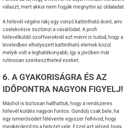
választ, mert akkor nem fogják megnyitni az oldaladat.
A hírlevél végére rakj egy vonzó kattintható ikont, ami
cselekvésre ösztönzi a vásárlódat. A profi
hírlevélküldő szoftvereknél ezt mérni is tudod, hogy a
leveledben elhelyezett kattintható elemek közül
melyik volt a leghatékonyabb, így a jövőben már
rutinosan szerkesztheted ezeket.
6. A GYAKORISÁGRA ÉS AZ
IDŐPONTRA NAGYON FIGYELJ!
Máshol is biztosan hallhattuk, hogy a rendszeres
hírlevél küldés nagyon fontos. Gondolj csak bele, ha
egy ismerősödet félévente egyszer felhívod, hogy
megkérdezd mi a helyzet vele. Ezzel azt jelzed, hogy