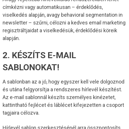
címkézni vagy automatikusan – érdeklődés,
viselkedés alapján, avagy behavioral segmentation in
newsletter – szűrni, célozni a kedves email marketing
regisztráltjaidat a viselkedésük, érdeklődési köreik
alapján.
2. KÉSZÍTS E-MAIL
SABLONOKAT!
A sablonban az a jó, hogy egyszer kell vele dolgoznod
és utána felgyorsítja a rendszeres hírlevél készítést.
Az e-mail sablonnál készíts személyes kinézetet,
kattintható fejlécet és láblécet kifejezetten a csoport
tagjaira célozva.
Hírlevél sablon szerkesztésénél arra összpontosíts,