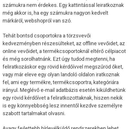
számukra nem érdekes. Egy kattintással leiratkoznak
még akkor is, ha egy számukra nagyon kedvelt
márkáról, webshopról van szó.
Tehát bontsd csoportokra a törzsvevői
kedvezményben részesülteket, az offline vevőidet, az
online vevőidet, a termékcsoportoknál eltérő célpiacot
és még sorolhatnánk. Ezt úgy tudod megtenni, ha
feliratkozáskor egy rövid kérdőívvel megszűröd őket,
vagy már eleve egy olyan landoló oldalon iratkoznak
fel, ami egy termékre, termékcsoportra, kategóriára
irányul. Meglévő e-mail adatbázis esetén kiküldhetünk
egy rövid kérdőívet a feliratkozottaknak, hiszen nekik
is egy könnyebbség lesz innentől kezdve személyre
szabott tartalmakat olvasni.
Avagy fejlettebb hírlevélküldő rendszerekben lehet