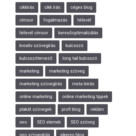
cikkírás
cikk írás
céges blog
címsor
fogalmazás
hírlevél
hírlevél címsor
keresőoptimalizálás
kreatív szövegírás
kulcsszó
kulcsszótervező
long tail kulcsszó
marketing
marketing szöveg
marketing szövegírás
meta leírás
online marketing
online marketing tippek
plakát szövegek
profi blog
reklám
seo
SEO elemek
SEO szöveg
seo szövegírás
sikeres blog