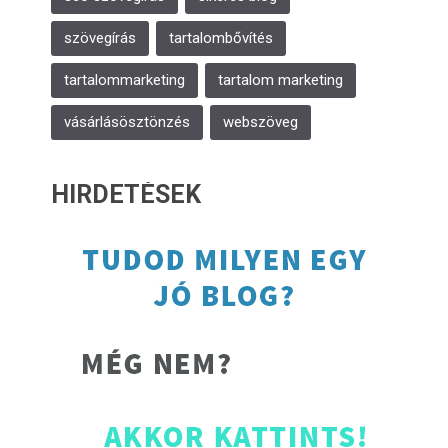
szövegírás
tartalombővítés
tartalommarketing
tartalom marketing
vásárlásösztönzés
webszöveg
HIRDETÉSEK