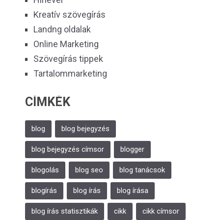
Kreatív szövegírás
Landng oldalak
Online Marketing
Szövegírás tippek
Tartalommarketing
CÍMKÉK
blog
blog bejegyzés
blog bejegyzés címsor
blogger
blogolás
blog seo
blog tanácsok
blogírás
blog írás
blog írása
blog írás statisztikák
cikk
cikk címsor