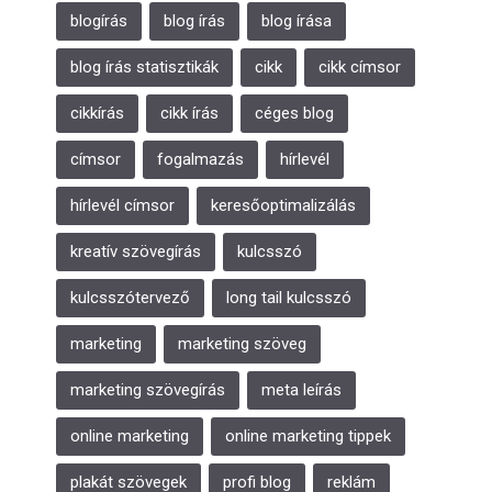
blogírás
blog írás
blog írása
blog írás statisztikák
cikk
cikk címsor
cikkírás
cikk írás
céges blog
címsor
fogalmazás
hírlevél
hírlevél címsor
keresőoptimalizálás
kreatív szövegírás
kulcsszó
kulcsszótervező
long tail kulcsszó
marketing
marketing szöveg
marketing szövegírás
meta leírás
online marketing
online marketing tippek
plakát szövegek
profi blog
reklám