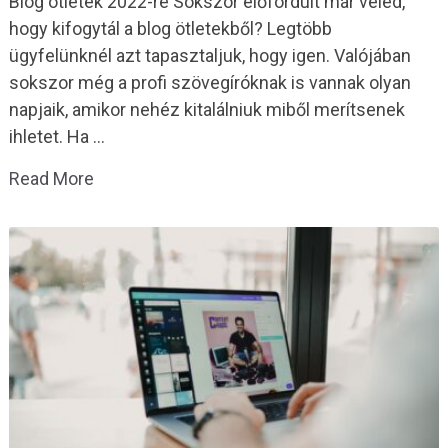
Blog ötletek 2022-re Sokszor előfordult már veled,
hogy kifogytál a blog ötletekből? Legtöbb
ügyfelünknél azt tapasztaljuk, hogy igen. Valójában
sokszor még a profi szövegíróknak is vannak olyan
napjaik, amikor nehéz kitalálniuk miből merítsenek
ihletet. Ha …
Read More