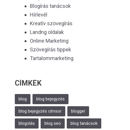
Blogírás tanácsok
Hírlevél
Kreatív szövegírás
Landng oldalak
Online Marketing
Szövegírás tippek
Tartalommarketing
CÍMKÉK
blog
blog bejegyzés
blog bejegyzés címsor
blogger
blogolás
blog seo
blog tanácsok