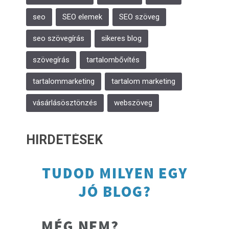
seo
SEO elemek
SEO szöveg
seo szövegírás
sikeres blog
szövegírás
tartalombővítés
tartalommarketing
tartalom marketing
vásárlásösztönzés
webszöveg
HIRDETÉSEK