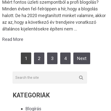
Miért fontos üzleti szempontból a profi blogolás?
Minden évben fel-felröppen a hír, hogy a blogolás
halott. De ha 2020 megtanított minket valamire, akkor
az az, hogy a következő év trendjeire vonatkozó
általános kijelentésekre építeni nem …
Read More
BEJEGYZÉS
1
2
3
4
Next
NAVIGÁCIÓ
KATEGÓRIÁK
Blogírás